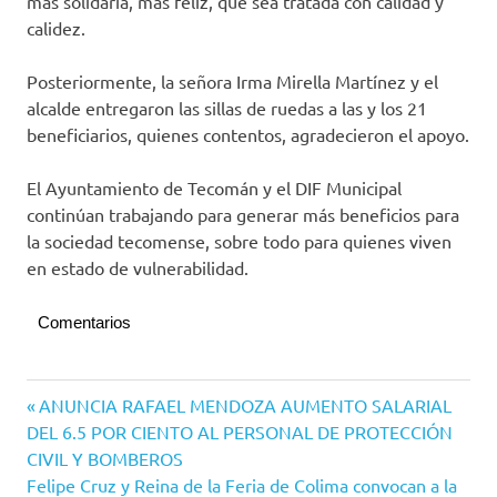
más solidaria, más feliz, que sea tratada con calidad y
calidez.
Posteriormente, la señora Irma Mirella Martínez y el
alcalde entregaron las sillas de ruedas a las y los 21
beneficiarios, quienes contentos, agradecieron el apoyo.
El Ayuntamiento de Tecomán y el DIF Municipal
continúan trabajando para generar más beneficios para
la sociedad tecomense, sobre todo para quienes viven
en estado de vulnerabilidad.
Comentarios
Tecomán
Navegación
Entrada
ANUNCIA RAFAEL MENDOZA AUMENTO SALARIAL
anterior:
DEL 6.5 POR CIENTO AL PERSONAL DE PROTECCIÓN
de
CIVIL Y BOMBEROS
entradas
Siguiente
Felipe Cruz y Reina de la Feria de Colima convocan a la