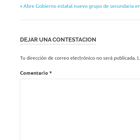
Navegación
Entrada
Abre Gobierno estatal nuevo grupo de secundaria 
anterior:
de
entradas
DEJAR UNA CONTESTACION
Tu dirección de correo electrónico no será publicada.
L
Comentario
*