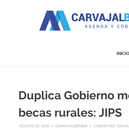
Agenda
y
Cobertura
INICI
Saltar
al
contenido
Duplica Gobierno mo
becas rurales: JIPS
AGOSTO 29, 2018
CARVAJALBERBER
COBERTURA
,
EDUCA