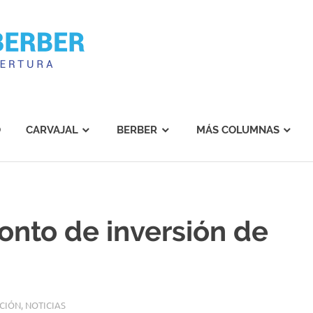
Carvajal
Berber
O
CARVAJAL
BERBER
MÁS COLUMNAS
nto de inversión de
CIÓN
,
NOTICIAS