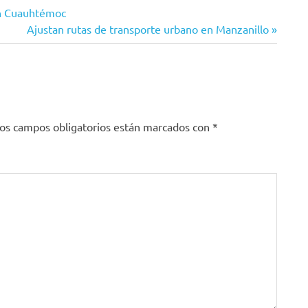
en Cuauhtémoc
Siguiente
Ajustan rutas de transporte urbano en Manzanillo
entrada:
os campos obligatorios están marcados con
*