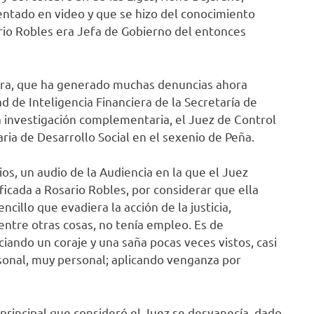
ntado en video y que se hizo del conocimiento
io Robles era Jefa de Gobierno del entonces
stra, que ha generado muchas denuncias ahora
ad de Inteligencia Financiera de la Secretaría de
a investigación complementaria, el Juez de Control
ria de Desarrollo Social en el sexenio de Peña.
dios, un audio de la Audiencia en la que el Juez
ificada a Rosario Robles, por considerar que ella
illo que evadiera la acción de la justicia,
entre otras cosas, no tenía empleo. Es de
iando un coraje y una saña pocas veces vistos, casi
sonal, muy personal; aplicando venganza por
rincipal que consideró el Juez se desvanecía, dado