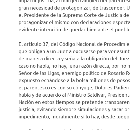
impartir justicia, al margen también del parentesc
gran necesidad de protagonizar, de trascender.
el Presidente de la Suprema Corte de Justicia de 
protagonizar el mismo con declaraciones espectac
evidente intención de quedar bien ante el pueblo
El artículo 37, del Código Nacional de Procedimi
que obligan a un Juez a excusarse para ver asunt
de manera directa y señala la obligación del Juez
caso no había, no hay, una razón directa, por no
Señor de las Ligas, enemigo político de Rosario 
expuesto echándose a la bolsa millones de pesos
el parentesco es con su cónyuge, Dolores Padierna
había y de acuerdo al Ministro Saldívar, Presiden
Nación en estos tiempos se pretende transparent
justicia, evitando siempre simulaciones y sacar 
impedimento, moralmente sí lo hay, desde luego 