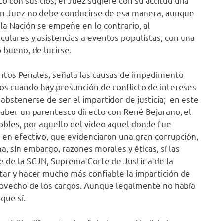
o con sus tíos; el Juez sugiere con su actitud una
 Un Juez no debe conducirse de esa manera, aunque
la Nación se empeñe en lo contrario, al
ulares y asistencias a eventos populistas, con una
 bueno, de lucirse.
entos Penales, señala las causas de impedimento
os cuando hay presunción de conflicto de intereses
 abstenerse de ser el impartidor de justicia; en este
 haber un parentesco directo con René Bejarano, el
Robles, por aquello del video aquel donde fue
 en efectivo, que evidenciaron una gran corrupción,
, sin embargo, razones morales y éticas, sí las
te de la SCJN, Suprema Corte de Justicia de la
ar y hacer mucho más confiable la impartición de
provecho de los cargos. Aunque legalmente no había
que sí.