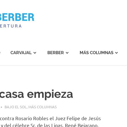
Carvajal
Berber
O
CARVAJAL
BERBER
MÁS COLUMNAS
 casa empieza
BAJO EL SOL
,
MÁS COLUMNAS
 contra Rosario Robles el Juez Felipe de Jesús
y del célebre Sr. de las Ligas, René Bejarano,