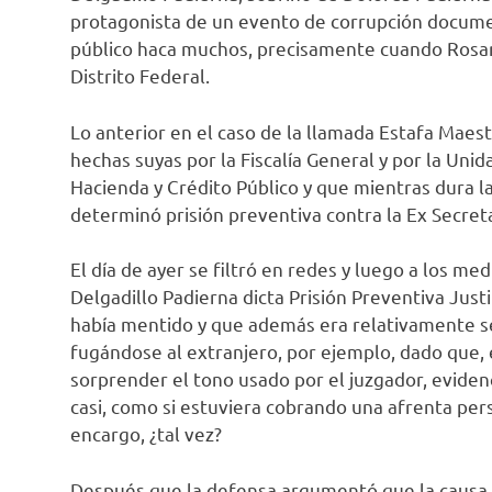
protagonista de un evento de corrupción docume
público haca muchos, precisamente cuando Rosar
Distrito Federal.
Lo anterior en el caso de la llamada Estafa Mae
hechas suyas por la Fiscalía General y por la Unid
Hacienda y Crédito Público y que mientras dura l
determinó prisión preventiva contra la Ex Secreta
El día de ayer se filtró en redes y luego a los me
Delgadillo Padierna dicta Prisión Preventiva Just
había mentido y que además era relativamente senc
fugándose al extranjero, por ejemplo, dado que, 
sorprender el tono usado por el juzgador, evidenc
casi, como si estuviera cobrando una afrenta per
encargo, ¿tal vez?
Después que la defensa argumentó que la causa p