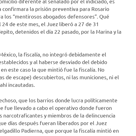
micilio diferente al señalado por el indiciado, es
 confirmara la prisión preventiva para Rosario
ra los “mentirosos abogados defensores”. Qué
l 24 de este mes, el Juez liberó a 27 de 31
pito, detenidos el día 22 pasado, por la Marina y la
éxico, la fiscalía, no integró debidamente el
establecidos y al haberse desviado del debido
en este caso la que mintió fue la fiscalía. No
s de escape) descubiertos, ni las municiones, ni el
ahí incautadas.
choso, que los barrios donde lucra políticamente
de fue llevado a cabo el operativo donde fueron
os narcotraficantes y miembros de la delincuencia
que días después fueran liberados por el Juez
lgadillo Padierna, que porque la fiscalía mintió en