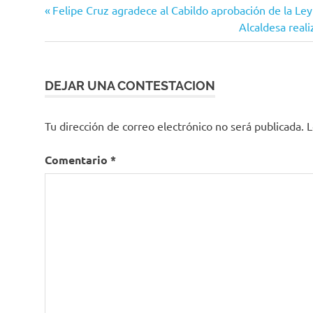
Bajo
Navegación
Entrada
Felipe Cruz agradece al Cabildo aprobación de la Le
el
anterior:
Siguiente
Alcaldesa rea
Sol
de
entrada:
Opinión
entradas
DEJAR UNA CONTESTACION
Tu dirección de correo electrónico no será publicada.
L
Comentario
*