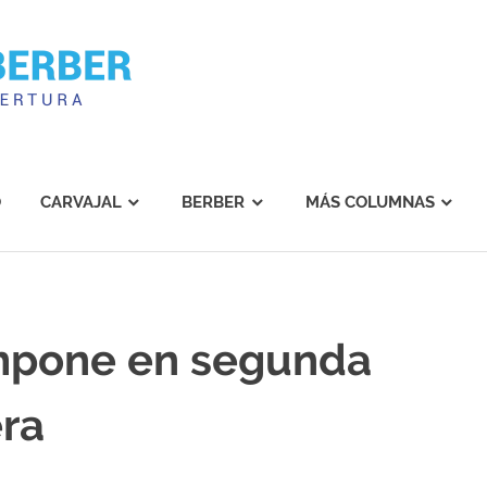
Carvajal
Berber
O
CARVAJAL
BERBER
MÁS COLUMNAS
impone en segunda
era