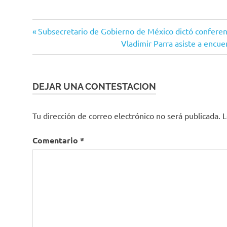
Toros
Navegación
Entrada
Subsecretario de Gobierno de México dictó conferen
anterior:
Siguiente
Vladimir Parra asiste a encue
de
entrada:
entradas
DEJAR UNA CONTESTACION
Tu dirección de correo electrónico no será publicada.
L
Comentario
*