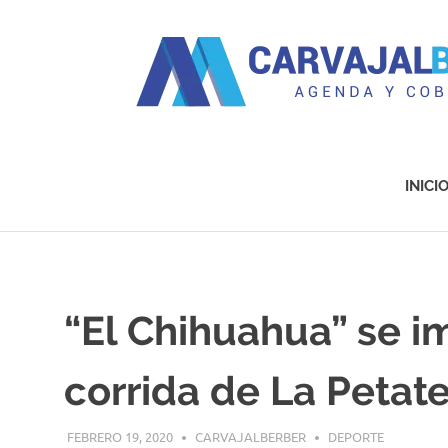
Agenda
y
Cobertura
INICI
Saltar
al
contenido
“El Chihuahua” se 
corrida de La Petat
FEBRERO 19, 2020
CARVAJALBERBER
DEPORTE