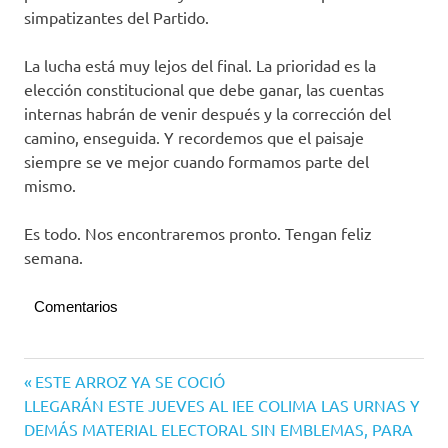
simpatizantes del Partido.
La lucha está muy lejos del final. La prioridad es la
elección constitucional que debe ganar, las cuentas
internas habrán de venir después y la corrección del
camino, enseguida. Y recordemos que el paisaje
siempre se ve mejor cuando formamos parte del
mismo.
Es todo. Nos encontraremos pronto. Tengan feliz
semana.
Comentarios
Con
Navegación
Entrada
ESTE ARROZ YA SE COCIÓ
sal y
Siguiente
anterior:
LLEGARÁN ESTE JUEVES AL IEE COLIMA LAS URNAS Y
limón
de
entrada:
DEMÁS MATERIAL ELECTORAL SIN EMBLEMAS, PARA
Opinión