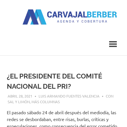
Saltar
al
contenido
Agenda
Carvajal
y
Cobertura
Berber
¿EL PRESIDENTE DEL COMITÉ
NACIONAL DEL PRI?
ABRIL 28, 2021
LUIS ARMANDO FUENTES VALENCIA
CON
SAL Y LIMÓN
,
MÁS COLUMNAS
El pasado sábado 24 de abril después del mediodía, las
redes se desbordaban, entre risas, burlas, críticas y
especulaciones, como consecuencia del error cometido