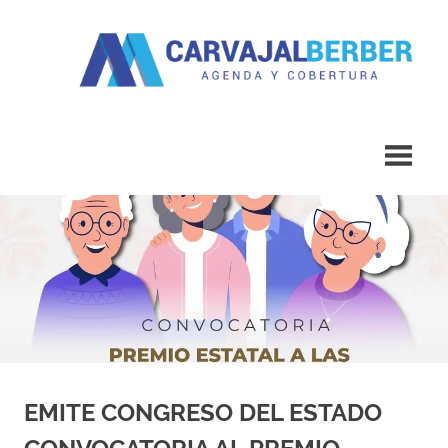
Saltar
al
contenido
Agenda
Carvajal
y
Cobertura
Berber
EMITE CONGRESO DEL ESTADO