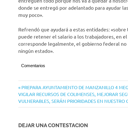
entreguen todo porque nos va a quedar a nosotro
donde se entregó por adelantado para ayudar las p
muy poco».
Refrendó que ayudará a estas entidades: «sobre 
puede retener el salario a los trabajadores, en e
corresponde legalmente, el gobierno federal no l
ningún estado».
Comentarios
Colima
Navegación
Entrada
PREPARA AYUNTAMIENTO DE MANZANILLO 4 ME
Gobierno
Siguiente
anterior:
VIGILAR RECURSOS DE COLIMENSES, MEJORAR SEG
de
de
entrada:
VULNERABLES, SERÁN PRIORIDADES EN NUESTRO G
México
entradas
DEJAR UNA CONTESTACION