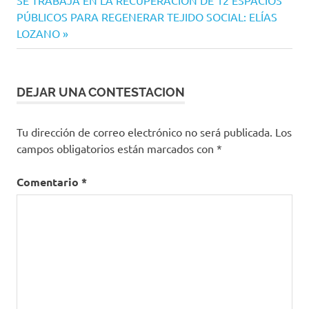
SE TRABAJA EN LA RECUPERACIÓN DE 12 ESPACIOS
entradas
entrada:
PÚBLICOS PARA REGENERAR TEJIDO SOCIAL: ELÍAS
LOZANO
DEJAR UNA CONTESTACION
Tu dirección de correo electrónico no será publicada.
Los
campos obligatorios están marcados con
*
Comentario
*