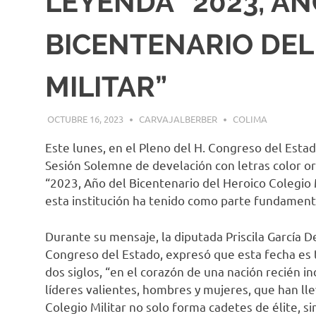
LEYENDA “2023, AÑ
BICENTENARIO DEL
MILITAR”
OCTUBRE 16, 2023
CARVAJALBERBER
COLIMA
Este lunes, en el Pleno del H. Congreso del Estad
Sesión Solemne de develación con letras color oro
“2023, Año del Bicentenario del Heroico Colegio M
esta institución ha tenido como parte fundamental
Durante su mensaje, la diputada Priscila García D
Congreso del Estado, expresó que esta fecha es t
dos siglos, “en el corazón de una nación recién in
líderes valientes, hombres y mujeres, que han ll
Colegio Militar no solo forma cadetes de élite, s