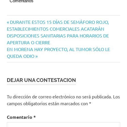
Comentarios
PES
Navegación
Entrada
DURANTE ESTOS 15 DÍAS DE SEMÁFORO ROJO,
anterior:
ESTABLECIMIENTOS COMERCIALES ACATARÁN
de
DISPOSICIONES SANITARIAS PARA HORARIOS DE
entradas
APERTURA O CIERRE
Siguiente
EN MORENA HAY PROYECTO, AL TUMOR SÓLO LE
entrada:
QUEDA ODIO
DEJAR UNA CONTESTACION
Tu dirección de correo electrónico no será publicada.
Los
campos obligatorios están marcados con
*
Comentario
*