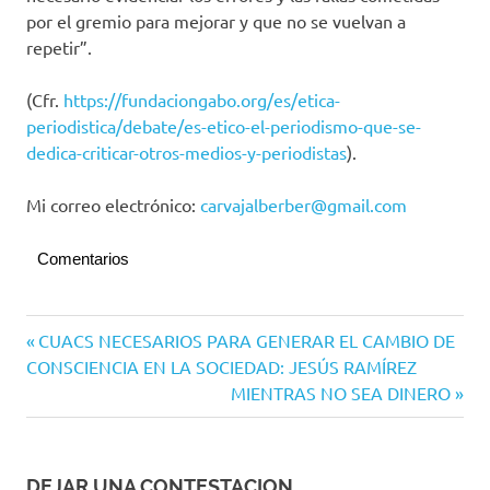
por el gremio para mejorar y que no se vuelvan a
repetir”.
(Cfr.
https://fundaciongabo.org/es/etica-
periodistica/debate/es-etico-el-periodismo-que-se-
dedica-criticar-otros-medios-y-periodistas
).
Mi correo electrónico:
carvajalberber@gmail.com
Comentarios
Navegación
Entrada
CUACS NECESARIOS PARA GENERAR EL CAMBIO DE
anterior:
CONSCIENCIA EN LA SOCIEDAD: JESÚS RAMÍREZ
de
Siguiente
MIENTRAS NO SEA DINERO
entradas
entrada:
DEJAR UNA CONTESTACION