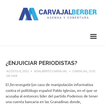
Saltar
al
contenido
Agenda
Carvajal
y
Cobertura
Berber
¿ENJUICIAR PERIODISTAS?
AGOSTO 8, 2022
ADALBERTO CARVAJAL
CARVAJAL
,
OJO
DE MAR
El
ferrerasgate
(un caso de manipulación informativa
contra el politólogo español Pablo Iglesias, en el que se
acusaba al entonces líder del partido Podemos de tener
una cuenta bancaria en las Granadinas donde,