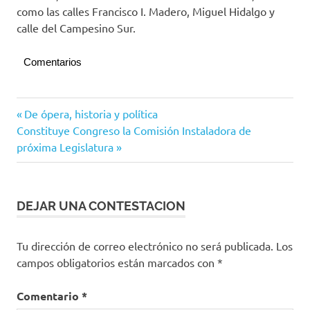
como las calles Francisco I. Madero, Miguel Hidalgo y
calle del Campesino Sur.
Comentarios
Navegación
Entrada
De ópera, historia y política
Siguiente
anterior:
Constituye Congreso la Comisión Instaladora de
de
entrada:
próxima Legislatura
entradas
DEJAR UNA CONTESTACION
Tu dirección de correo electrónico no será publicada.
Los
campos obligatorios están marcados con
*
Comentario
*