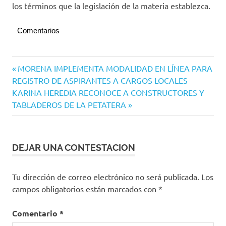
los términos que la legislación de la materia establezca.
Comentarios
IEE
Navegación
Entrada
MORENA IMPLEMENTA MODALIDAD EN LÍNEA PARA
Colima
anterior:
REGISTRO DE ASPIRANTES A CARGOS LOCALES
de
Siguiente
KARINA HEREDIA RECONOCE A CONSTRUCTORES Y
entradas
entrada:
TABLADEROS DE LA PETATERA
DEJAR UNA CONTESTACION
Tu dirección de correo electrónico no será publicada.
Los
campos obligatorios están marcados con
*
Comentario
*