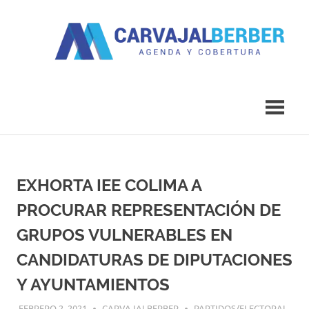
Saltar
al
contenido
Agenda
Carvajal
y
Cobertura
Berber
EXHORTA IEE COLIMA A
PROCURAR REPRESENTACIÓN DE
GRUPOS VULNERABLES EN
CANDIDATURAS DE DIPUTACIONES
Y AYUNTAMIENTOS
FEBRERO 2, 2021
CARVAJALBERBER
PARTIDOS/ELECTORAL