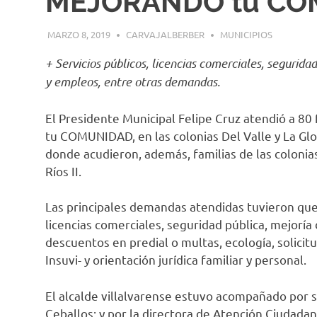
MEJORANDO tu CO
MARZO 8, 2019
CARVAJALBERBER
MUNICIPIOS
+ Servicios públicos, licencias comerciales, segurid
y empleos, entre otras demandas
.
El Presidente Municipal Felipe Cruz atendió a 
tu COMUNIDAD, en las colonias Del Valle y La Glori
donde acudieron, además, familias de las colonia
Ríos II.
Las principales demandas atendidas tuvieron que 
licencias comerciales, seguridad pública, mejorí
descuentos en predial o multas, ecología, solicit
Insuvi- y orientación jurídica familiar y personal.
El alcalde villalvarense estuvo acompañado por su
Ceballos; y por la directora de Atención Ciudadan