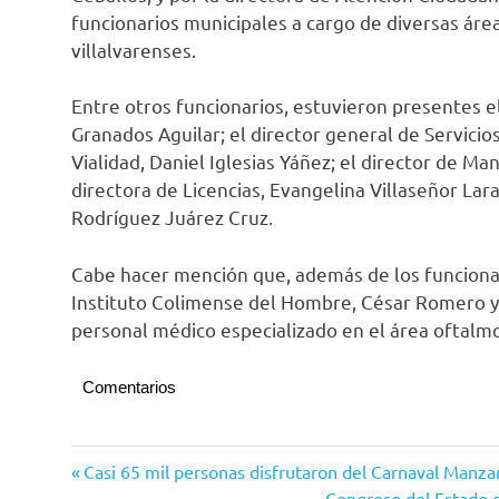
funcionarios municipales a cargo de diversas área
villalvarenses.
Entre otros funcionarios, estuvieron presentes el
Granados Aguilar; el director general de Servicio
Vialidad, Daniel Iglesias Yáñez; el director de Ma
directora de Licencias, Evangelina Villaseñor Lar
Rodríguez Juárez Cruz.
Cabe hacer mención que, además de los funcionar
Instituto Colimense del Hombre, César Romero y C
personal médico especializado en el área oftalmo
Comentarios
Villa de
Navegación
Entrada
Casi 65 mil personas disfrutaron del Carnaval Manza
Álvarez
anterior:
Siguiente
Congreso del Estado c