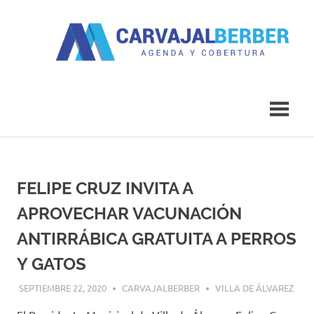
Saltar
al
contenido
Agenda
Carvajal
y
Cobertura
Berber
FELIPE CRUZ INVITA A
APROVECHAR VACUNACIÓN
ANTIRRÁBICA GRATUITA A PERROS
Y GATOS
SEPTIEMBRE 22, 2020
CARVAJALBERBER
VILLA DE ÁLVAREZ