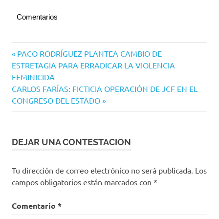
Comentarios
Villa de
Navegación
Entrada
PACO RODRÍGUEZ PLANTEA CAMBIO DE
Álvarez
anterior:
ESTRETAGIA PARA ERRADICAR LA VIOLENCIA
de
FEMINICIDA
entradas
Siguiente
CARLOS FARÍAS: FICTICIA OPERACIÓN DE JCF EN EL
entrada:
CONGRESO DEL ESTADO
DEJAR UNA CONTESTACION
Tu dirección de correo electrónico no será publicada.
Los
campos obligatorios están marcados con
*
Comentario
*