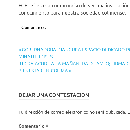
FGE reitera su compromiso de ser una institución 
conocimiento para nuestra sociedad colimense.
Comentarios
Navegación
Entrada
GOBERNADORA INAUGURA ESPACIO DEDICADO P
anterior:
MINATITLENSES
de
Siguiente
INDIRA ACUDE A LA MAÑANERA DE AMLO; FIRMA 
entradas
entrada:
BIENESTAR EN COLIMA
DEJAR UNA CONTESTACION
Tu dirección de correo electrónico no será publicada.
L
Comentario
*