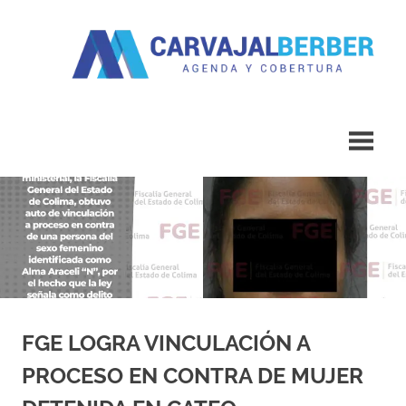
Saltar
al
contenido
Agenda
Carvajal
y
Cobertura
Berber
FGE LOGRA VINCULACIÓN A
PROCESO EN CONTRA DE MUJER