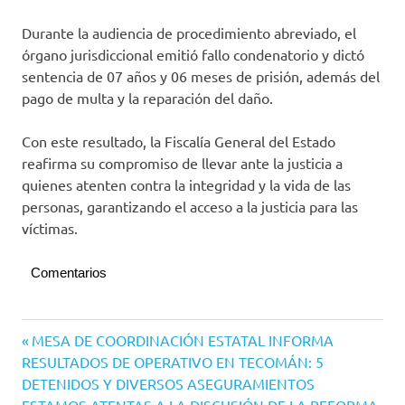
Durante la audiencia de procedimiento abreviado, el
órgano jurisdiccional emitió fallo condenatorio y dictó
sentencia de 07 años y 06 meses de prisión, además del
pago de multa y la reparación del daño.
Con este resultado, la Fiscalía General del Estado
reafirma su compromiso de llevar ante la justicia a
quienes atenten contra la integridad y la vida de las
personas, garantizando el acceso a la justicia para las
víctimas.
Comentarios
Navegación
Entrada
MESA DE COORDINACIÓN ESTATAL INFORMA
anterior:
RESULTADOS DE OPERATIVO EN TECOMÁN: 5
de
DETENIDOS Y DIVERSOS ASEGURAMIENTOS
Siguiente
ESTAMOS ATENTAS A LA DISCUSIÓN DE LA REFORMA