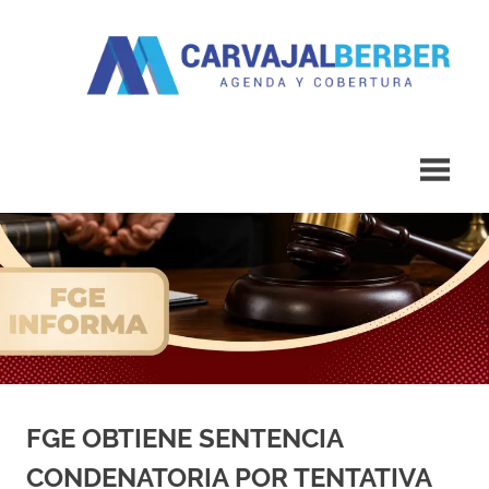
Saltar
al
contenido
Agenda
Carvajal
y
Cobertura
Berber
FGE OBTIENE SENTENCIA
CONDENATORIA POR TENTATIVA