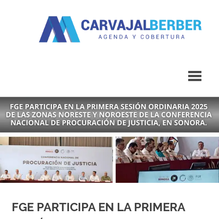
Saltar
al
contenido
Agenda
Carvajal
y
Cobertura
Berber
FGE PARTICIPA EN LA PRIMERA