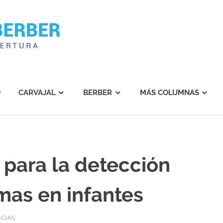
Carvajal
Berber
O
CARVAJAL
BERBER
MÁS COLUMNAS
 para la detección
mas en infantes
ICIAS