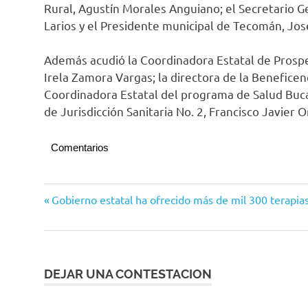
Rural, Agustín Morales Anguiano; el Secretario G
Larios y el Presidente municipal de Tecomán, Jo
Además acudió la Coordinadora Estatal de Prosp
Irela Zamora Vargas; la directora de la Beneficenc
Coordinadora Estatal del programa de Salud Bucal
de Jurisdicción Sanitaria No. 2, Francisco Javier 
Comentarios
Navegación
Entrada
Gobierno estatal ha ofrecido más de mil 300 terapias
anterior:
de
entradas
DEJAR UNA CONTESTACION