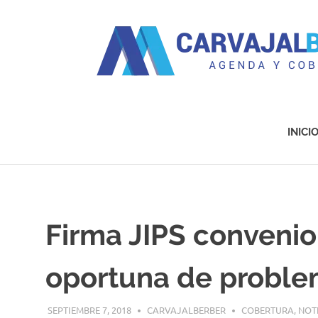
Agenda
y
Cobertura
INICI
Saltar
al
contenido
Firma JIPS convenio
oportuna de proble
SEPTIEMBRE 7, 2018
CARVAJALBERBER
COBERTURA
,
NOT