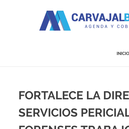
Agenda
y
Cobertura
INICI
Saltar
al
contenido
FORTALECE LA DIR
SERVICIOS PERICIA