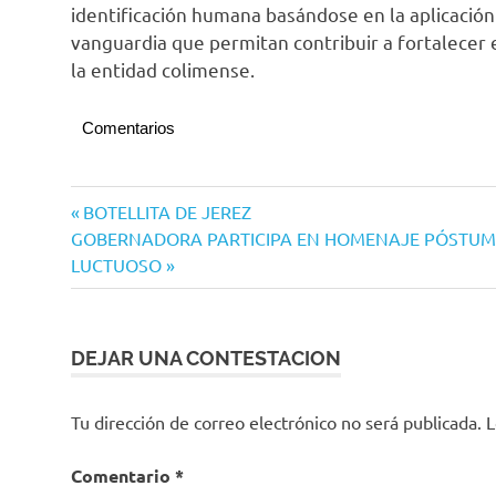
identificación humana basándose en la aplicación 
vanguardia que permitan contribuir a fortalecer e
la entidad colimense.
Comentarios
Navegación
Entrada
BOTELLITA DE JEREZ
Siguiente
anterior:
GOBERNADORA PARTICIPA EN HOMENAJE PÓSTUMO
de
entrada:
LUCTUOSO
entradas
DEJAR UNA CONTESTACION
Tu dirección de correo electrónico no será publicada.
L
Comentario
*