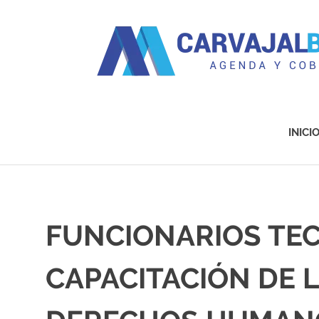
Agenda
y
Cobertura
INICI
Saltar
al
contenido
FUNCIONARIOS TE
CAPACITACIÓN DE 