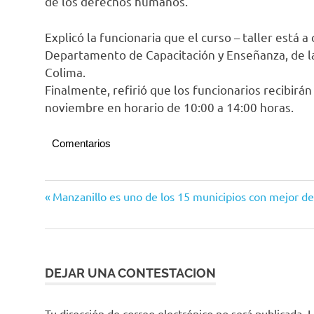
de los derechos humanos.
Explicó la funcionaria que el curso – taller está
Departamento de Capacitación y Enseñanza, de 
Colima.
Finalmente, refirió que los funcionarios recibirán
noviembre en horario de 10:00 a 14:00 horas.
Comentarios
Tecomán
Navegación
Entrada
Manzanillo es uno de los 15 municipios con mejor d
anterior:
de
entradas
DEJAR UNA CONTESTACION
Tu dirección de correo electrónico no será publicada.
L