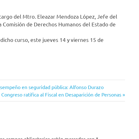
 a cargo del Mtro. Eleazar Mendoza López, Jefe del
la Comisión de Derechos Humanos del Estado de
 dicho curso, este jueves 14 y viernes 15 de
esempeño en seguridad pública: Alfonso Durazo
Siguiente
Congreso ratifica al Fiscal en Desaparición de Personas
entrada:
os campos obligatorios están marcados con
*