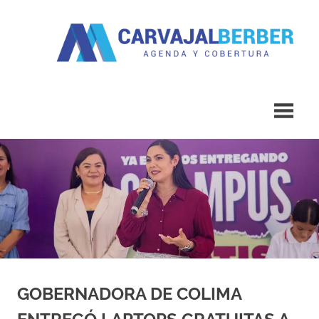
Saltar
al
contenido
Agenda
Carvajal
y
Cobertura
Berber
GOBERNADORA DE COLIMA