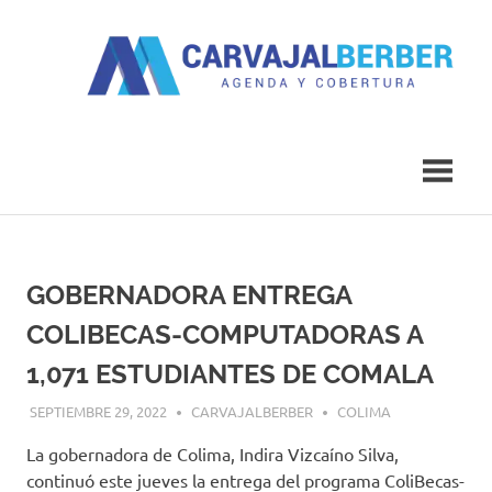
Saltar
al
contenido
Agenda
Carvajal
y
Cobertura
Berber
GOBERNADORA ENTREGA
COLIBECAS-COMPUTADORAS A
1,071 ESTUDIANTES DE COMALA
SEPTIEMBRE 29, 2022
CARVAJALBERBER
COLIMA
La gobernadora de Colima, Indira Vizcaíno Silva,
continuó este jueves la entrega del programa ColiBecas-