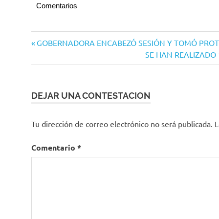
Comentarios
Navegación
Entrada
GOBERNADORA ENCABEZÓ SESIÓN Y TOMÓ PROTE
anterior:
Siguiente
SE HAN REALIZADO 
de
entrada:
entradas
DEJAR UNA CONTESTACION
Tu dirección de correo electrónico no será publicada.
L
Comentario
*