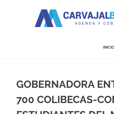
Agenda
y
Cobertura
INICI
Saltar
al
contenido
GOBERNADORA ENT
700 COLIBECAS-C