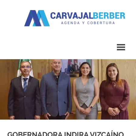
Saltar
al
contenido
Agenda
Carvajal
y
Cobertura
Berber
GOBERNADORA INDIRA VIZCAÍNO