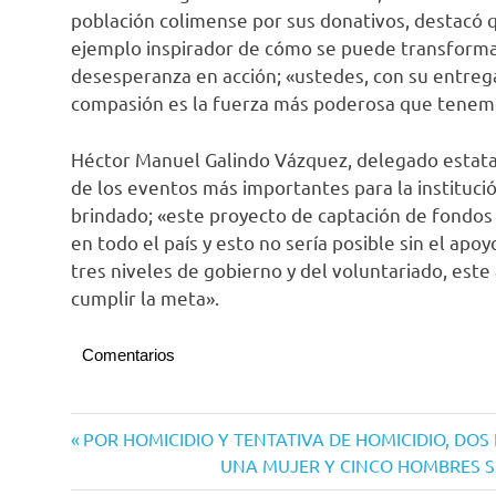
población colimense por sus donativos, destacó qu
ejemplo inspirador de cómo se puede transformar 
desesperanza en acción; «ustedes, con su entreg
compasión es la fuerza más poderosa que tenem
Héctor Manuel Galindo Vázquez, delegado estatal
de los eventos más importantes para la institució
brindado; «este proyecto de captación de fondos 
en todo el país y esto no sería posible sin el apoy
tres niveles de gobierno y del voluntariado, es
cumplir la meta».
Comentarios
Navegación
Entrada
POR HOMICIDIO Y TENTATIVA DE HOMICIDIO, D
anterior:
Siguiente
UNA MUJER Y CINCO HOMBRES 
de
entrada: