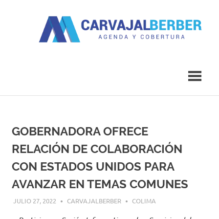
Saltar
al
contenido
Agenda
Carvajal
y
Cobertura
Berber
GOBERNADORA OFRECE
RELACIÓN DE COLABORACIÓN
CON ESTADOS UNIDOS PARA
AVANZAR EN TEMAS COMUNES
JULIO 27, 2022
CARVAJALBERBER
COLIMA