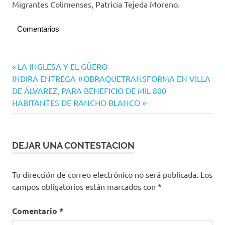
Migrantes Colimenses, Patricia Tejeda Moreno.
Comentarios
Navegación
Entrada
LA INGLESA Y EL GÜERO
Siguiente
anterior:
INDIRA ENTREGA #OBRAQUETRANSFORMA EN VILLA
de
entrada:
DE ÁLVAREZ, PARA BENEFICIO DE MIL 800
entradas
HABITANTES DE RANCHO BLANCO
DEJAR UNA CONTESTACION
Tu dirección de correo electrónico no será publicada.
Los
campos obligatorios están marcados con
*
Comentario
*