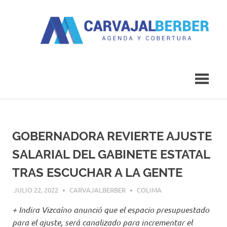
Saltar
al
contenido
Agenda
Carvajal
y
Cobertura
Berber
GOBERNADORA REVIERTE AJUSTE
SALARIAL DEL GABINETE ESTATAL
TRAS ESCUCHAR A LA GENTE
JULIO 22, 2022
CARVAJALBERBER
COLIMA
+ Indira Vizcaíno anunció que el espacio presupuestado
para el ajuste, será canalizado para incrementar el