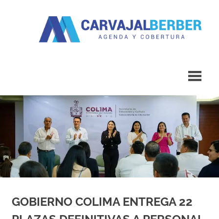
Saltar
al
contenido
Agenda
Carvajal
y
Cobertura
Berber
GOBIERNO COLIMA ENTREGA 22