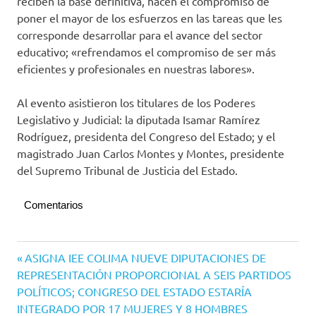
reciben la base definitiva, hacen el compromiso de
poner el mayor de los esfuerzos en las tareas que les
corresponde desarrollar para el avance del sector
educativo; «refrendamos el compromiso de ser más
eficientes y profesionales en nuestras labores».
Al evento asistieron los titulares de los Poderes
Legislativo y Judicial: la diputada Isamar Ramírez
Rodríguez, presidenta del Congreso del Estado; y el
magistrado Juan Carlos Montes y Montes, presidente
del Supremo Tribunal de Justicia del Estado.
Comentarios
Navegación
Entrada
ASIGNA IEE COLIMA NUEVE DIPUTACIONES DE
anterior:
REPRESENTACIÓN PROPORCIONAL A SEIS PARTIDOS
de
POLÍTICOS; CONGRESO DEL ESTADO ESTARÍA
entradas
INTEGRADO POR 17 MUJERES Y 8 HOMBRES