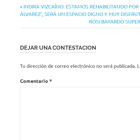
Navegación
Entrada
INDIRA VIZCAÍNO: ESTAMOS REHABILITANDO POR
anterior:
ÁLVAREZ’, SERÁ UN ESPACIO DIGNO Y MUY DISFRU
de
Siguiente
ROSI BAYARDO SUPER
entradas
entrada:
DEJAR UNA CONTESTACION
Tu dirección de correo electrónico no será publicada.
L
Comentario
*