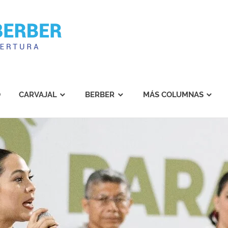
Carvajal
Berber
O
CARVAJAL
BERBER
MÁS COLUMNAS