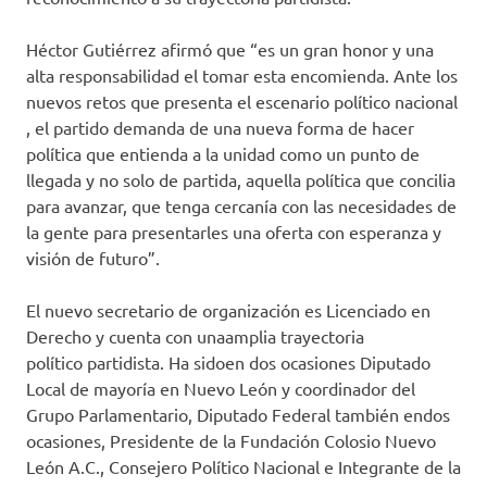
Héctor Gutiérrez afirmó
que
“es un gran honor y
una
alta
responsabilidad el tomar
esta encomienda. A
nte los
nuevos retos
que presenta el
escenario
político
nacional
, el partido demanda de
una
nueva forma de hacer
política
que entienda
a la unidad como un punto de
llegada y no solo de partida, aquella política que concilia
para avanzar, que tenga cercanía con las necesidades de
la gente
para presentarles
una oferta c
on esperanza y
visión de futuro”
.
El nuevo secretario de organización es Licenciado en
Derecho y
cuenta con una
amplia trayectoria
político
partidista. Ha
sido
en dos ocasiones Diputado
Local de mayoría en Nuevo León
y
coordinador del
Grupo Parlamentario
,
Diputado Federal
también
en
dos
ocasiones,
Presidente de la Fundación Colosio Nuevo
León A.C.
, Consejero Político Nacional
e Integrante de la