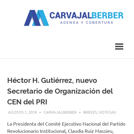
Saltar
al
contenido
Agenda
Carvajal
y
Cobertura
Berber
Héctor H. Gutiérrez, nuevo
Secretario de Organización del
CEN del PRI
AGOSTO 1, 2018
CARVAJALBERBER
BREVES
,
NOTICIAS
La
President
a
del Comité Ejecutivo Nacional del Partido
Revolucionario Institucional,
Claudia Ruiz Massieu
,