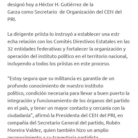
designó
hoy
a
Héctor H. Gutiérrez de la
Garza
como
Secretario
de Organización
del CEN del
PRI.
L
a
dirigente
priista
lo instruyó
a
establecer
una
estr
echa
relación
con los Comités Directivos Estatales
en las
32 entidades federativas y fortalecer la organización y
operación del instituto político en el territorio nacional,
incluyendo a todos los priistas en este proceso.
“Estoy segura que su militancia es garantía de un
profundo conocimiento
de nuestro instituto
político,
condición necesaria para llevar a buen puerto la
integración y funcionamiento de los órganos del partido
en el país, y tener un mayor contacto y cercanía con la
ciudadanía”, afirmó
la Presidenta del CEN del PRI, en
compañía del Secretario General del partido, Rubén
Moreira Valdez, quien también hizo un amplio
reconocimiento a su trayectoria partidista.