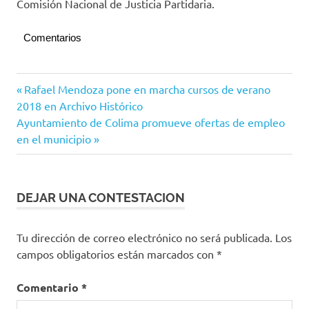
Comisión Nacional de Justicia Partidaria.
Comentarios
Política
Navegación
Entrada
Rafael Mendoza pone en marcha cursos de verano
anterior:
2018 en Archivo Histórico
de
Siguiente
Ayuntamiento de Colima promueve ofertas de empleo
entradas
entrada:
en el municipio
DEJAR UNA CONTESTACION
Tu dirección de correo electrónico no será publicada.
Los
campos obligatorios están marcados con
*
Comentario
*