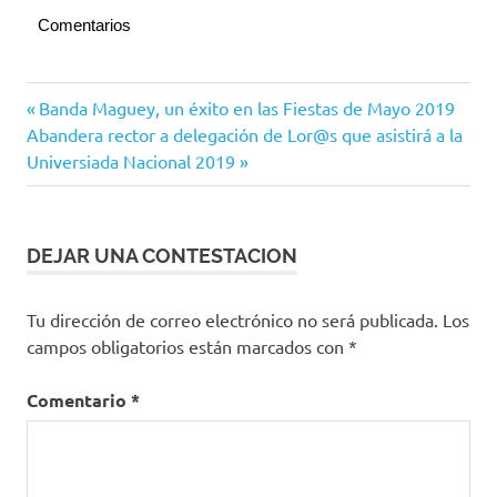
Comentarios
Villa de
Navegación
Entrada
Banda Maguey, un éxito en las Fiestas de Mayo 2019
Álvarez
Siguiente
anterior:
Abandera rector a delegación de Lor@s que asistirá a la
de
entrada:
Universiada Nacional 2019
entradas
DEJAR UNA CONTESTACION
Tu dirección de correo electrónico no será publicada.
Los
campos obligatorios están marcados con
*
Comentario
*