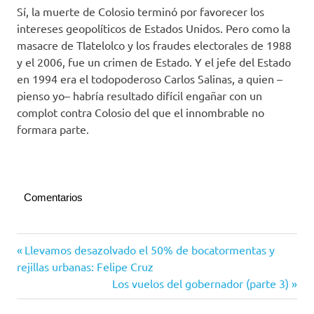
Sí, la muerte de Colosio terminó por favorecer los
intereses geopolíticos de Estados Unidos. Pero como la
masacre de Tlatelolco y los fraudes electorales de 1988
y el 2006, fue un crimen de Estado. Y el jefe del Estado
en 1994 era el todopoderoso Carlos Salinas, a quien –
pienso yo– habría resultado difícil engañar con un
complot contra Colosio del que el innombrable no
formara parte.
Comentarios
Estación
Navegación
Entrada
Llevamos desazolvado el 50% de bocatormentas y
Sufragio
anterior:
rejillas urbanas: Felipe Cruz
de
Opinión
Siguiente
Los vuelos del gobernador (parte 3)
entradas
entrada: