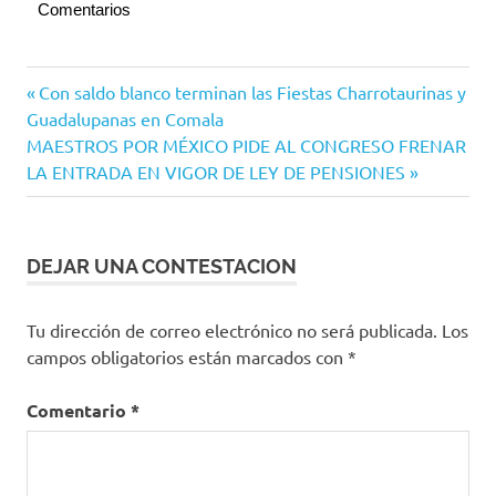
Comentarios
Villa de
Navegación
Entrada
Con saldo blanco terminan las Fiestas Charrotaurinas y
Álvarez
anterior:
Guadalupanas en Comala
de
Siguiente
MAESTROS POR MÉXICO PIDE AL CONGRESO FRENAR
entradas
entrada:
LA ENTRADA EN VIGOR DE LEY DE PENSIONES
DEJAR UNA CONTESTACION
Tu dirección de correo electrónico no será publicada.
Los
campos obligatorios están marcados con
*
Comentario
*