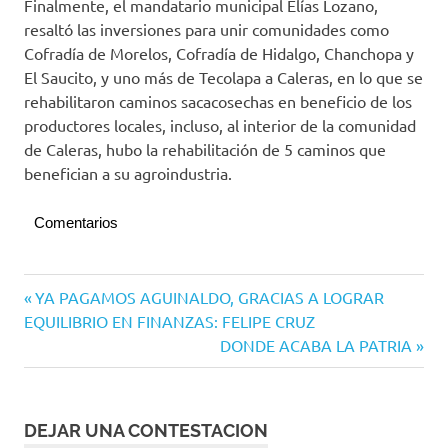
Finalmente, el mandatario municipal Elías Lozano,
resaltó las inversiones para unir comunidades como
Cofradía de Morelos, Cofradía de Hidalgo, Chanchopa y
El Saucito, y uno más de Tecolapa a Caleras, en lo que se
rehabilitaron caminos sacacosechas en beneficio de los
productores locales, incluso, al interior de la comunidad
de Caleras, hubo la rehabilitación de 5 caminos que
benefician a su agroindustria.
Comentarios
Tecomán
Navegación
Entrada
YA PAGAMOS AGUINALDO, GRACIAS A LOGRAR
anterior:
EQUILIBRIO EN FINANZAS: FELIPE CRUZ
de
Siguiente
DONDE ACABA LA PATRIA
entradas
entrada:
DEJAR UNA CONTESTACION