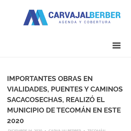
Saltar
al
contenido
Agenda
Carvajal
y
Cobertura
Berber
IMPORTANTES OBRAS EN
VIALIDADES, PUENTES Y CAMINOS
SACACOSECHAS, REALIZÓ EL
MUNICIPIO DE TECOMÁN EN ESTE
2020
DICIEMBRE 16, 2020
CARVAJALBERBER
TECOMÁN