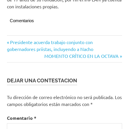
con instalaciones propias.
Comentarios
Manzanillo
Navegación
Entrada
Presidente acuerda trabajo conjunto con
anterior:
gobernadores priistas, incluyendo a Nacho
de
Siguiente
MOMENTO CRÍTICO EN LA OCTAVA
entradas
entrada:
DEJAR UNA CONTESTACION
Tu dirección de correo electrónico no será publicada.
Los
campos obligatorios están marcados con
*
Comentario
*