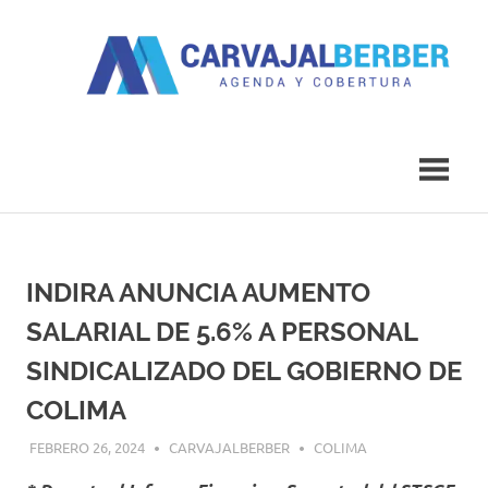
Saltar
al
contenido
Agenda
Carvajal
y
Cobertura
Berber
INDIRA ANUNCIA AUMENTO
SALARIAL DE 5.6% A PERSONAL
SINDICALIZADO DEL GOBIERNO DE
COLIMA
FEBRERO 26, 2024
CARVAJALBERBER
COLIMA