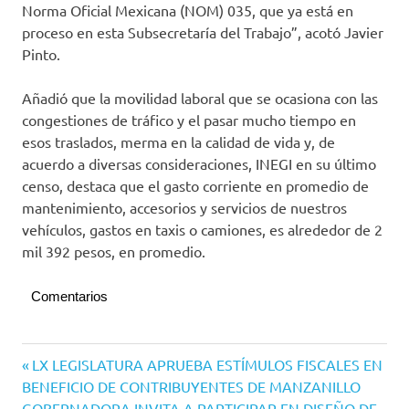
Norma Oficial Mexicana (NOM) 035, que ya está en
proceso en esta Subsecretaría del Trabajo”, acotó Javier
Pinto.
Añadió que la movilidad laboral que se ocasiona con las
congestiones de tráfico y el pasar mucho tiempo en
esos traslados, merma en la calidad de vida y, de
acuerdo a diversas consideraciones, INEGI en su último
censo, destaca que el gasto corriente en promedio de
mantenimiento, accesorios y servicios de nuestros
vehículos, gastos en taxis o camiones, es alrededor de 2
mil 392 pesos, en promedio.
Comentarios
Navegación
Entrada
LX LEGISLATURA APRUEBA ESTÍMULOS FISCALES EN
anterior:
BENEFICIO DE CONTRIBUYENTES DE MANZANILLO
de
Siguiente
GOBERNADORA INVITA A PARTICIPAR EN DISEÑO DE