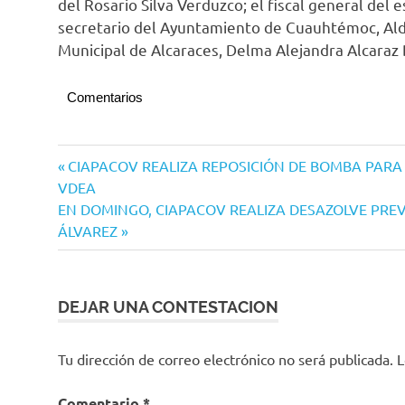
del Rosario Silva Verduzco; el fiscal general del 
secretario del Ayuntamiento de Cuauhtémoc, Aldo 
Municipal de Alcaraces, Delma Alejandra Alcaraz 
Comentarios
Navegación
Entrada
CIAPACOV REALIZA REPOSICIÓN DE BOMBA PARA 
anterior:
VDEA
de
Siguiente
EN DOMINGO, CIAPACOV REALIZA DESAZOLVE PRE
entradas
entrada:
ÁLVAREZ
DEJAR UNA CONTESTACION
Tu dirección de correo electrónico no será publicada.
L
Comentario
*