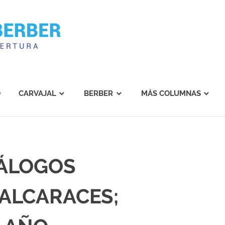
Carvajal
Berber
O
CARVAJAL
BERBER
MÁS COLUMNAS
IÁLOGOS
ALCARACES;