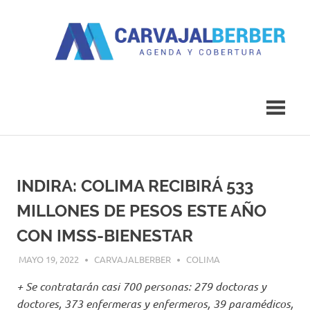
Saltar
al
contenido
Agenda
Carvajal
y
Cobertura
Berber
INDIRA: COLIMA RECIBIRÁ 533
MILLONES DE PESOS ESTE AÑO
CON IMSS-BIENESTAR
MAYO 19, 2022
CARVAJALBERBER
COLIMA
+ Se contratarán casi 700 personas: 279 doctoras y
doctores, 373 enfermeras y enfermeros, 39 paramédicos,