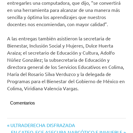
entregarles una computadora, que dijo, “se convertirá
en una herramienta para alcanzar de una manera más
sencilla y óptima los aprendizajes que nuestros
docentes nos encomiendan, con mayor calidad”.
A las entregas también asistieron la secretaria de
Bienestar, Inclusión Social y Mujeres, Dulce Huerta
Araiza; el secretario de Educación y Cultura, Adolfo
Núñez González; la subsecretaria de Educación y
directora general de los Servicios Educativos en Colima,
María del Rosario Silva Verduzco y la delegada de
Programas para el Bienestar del Gobierno de México en
Colima, Viridiana Valencia Vargas.
Comentarios
Navegación
Entrada
ULTRADERECHA DISFRAZADA
anterior:
Siguiente
EN CATEO, FGE ASEGURA NARCÓTICO E INMUEBLE