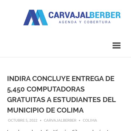
Saltar
al
contenido
Agenda
Carvajal
y
Cobertura
Berber
INDIRA CONCLUYE ENTREGA DE
5,450 COMPUTADORAS
GRATUITAS A ESTUDIANTES DEL
MUNICIPIO DE COLIMA
OCTUBRE 5, 2022
CARVAJALBERBER
COLIMA