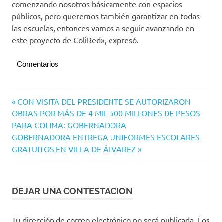
comenzando nosotros básicamente con espacios
públicos, pero queremos también garantizar en todas
las escuelas, entonces vamos a seguir avanzando en
este proyecto de ColiRed», expresó.
Comentarios
Navegación
Entrada
CON VISITA DEL PRESIDENTE SE AUTORIZARON
anterior:
OBRAS POR MÁS DE 4 MIL 500 MILLONES DE PESOS
de
PARA COLIMA: GOBERNADORA
entradas
Siguiente
GOBERNADORA ENTREGA UNIFORMES ESCOLARES
entrada:
GRATUITOS EN VILLA DE ÁLVAREZ
DEJAR UNA CONTESTACION
Tu dirección de correo electrónico no será publicada.
Los