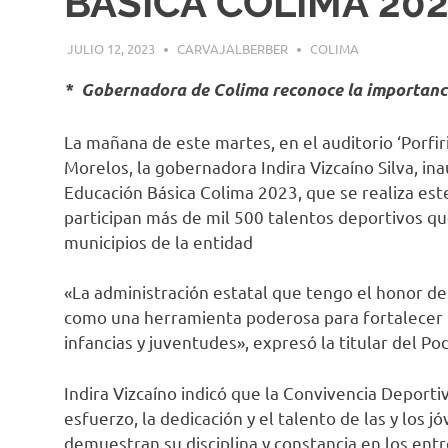
BÁSICA COLIMA 20
JULIO 12, 2023
CARVAJALBERBER
COLIMA
* Gobernadora de Colima reconoce la importancia
La mañana de este martes, en el auditorio ‘Porfi
Morelos, la gobernadora Indira Vizcaíno Silva, in
Educación Básica Colima 2023, que se realiza este
participan más de mil 500 talentos deportivos qu
municipios de la entidad
«La administración estatal que tengo el honor de
como una herramienta poderosa para fortalecer un
infancias y juventudes», expresó la titular del Po
Indira Vizcaíno indicó que la Convivencia Deporti
esfuerzo, la dedicación y el talento de las y los 
demuestran su disciplina y constancia en los ent