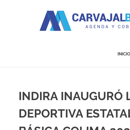
Agenda
y
Cobertura
INICI
Saltar
al
contenido
INDIRA INAUGURÓ 
DEPORTIVA ESTATA