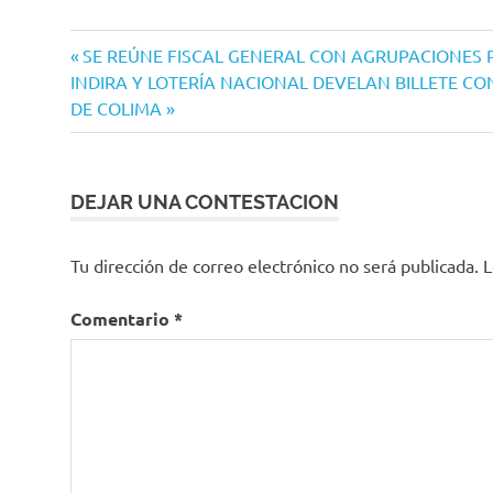
Navegación
Entrada
SE REÚNE FISCAL GENERAL CON AGRUPACIONES
Siguiente
anterior:
INDIRA Y LOTERÍA NACIONAL DEVELAN BILLETE C
de
entrada:
DE COLIMA
entradas
DEJAR UNA CONTESTACION
Tu dirección de correo electrónico no será publicada.
L
Comentario
*