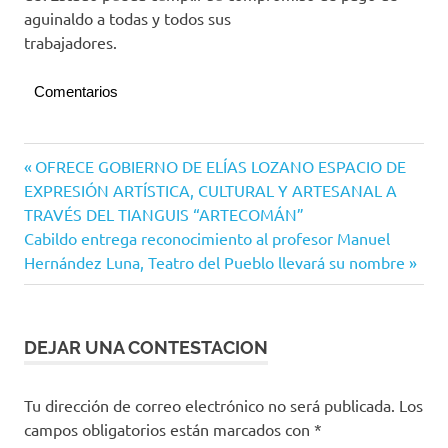
aguinaldo a todas y todos sus
trabajadores.
Comentarios
Colima
Navegación
Entrada
OFRECE GOBIERNO DE ELÍAS LOZANO ESPACIO DE
Gobierno
anterior:
EXPRESIÓN ARTÍSTICA, CULTURAL Y ARTESANAL A
de
de
TRAVÉS DEL TIANGUIS “ARTECOMÁN”
México
entradas
Siguiente
Cabildo entrega reconocimiento al profesor Manuel
entrada:
Hernández Luna, Teatro del Pueblo llevará su nombre
DEJAR UNA CONTESTACION
Tu dirección de correo electrónico no será publicada.
Los
campos obligatorios están marcados con
*