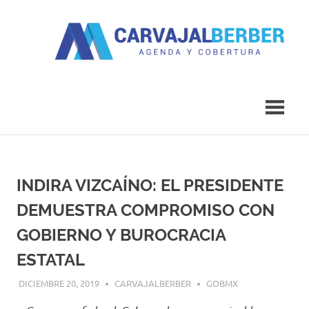
Saltar
al
contenido
Agenda
Carvajal
y
Cobertura
Berber
INDIRA VIZCAÍNO: EL PRESIDENTE
DEMUESTRA COMPROMISO CON
GOBIERNO Y BUROCRACIA
ESTATAL
DICIEMBRE 20, 2019
CARVAJALBERBER
GOBMX