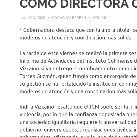
COMO DIRECTORA G
JULIO 3, 2026
CARVAJALBERBER
COLIMA
* Gobernadora destaca que con la ahora titular s
modelos de atención y coordinación más sólida
La tarde de este viernes se realizó la primera ses
Informe de Actividades del Instituto Colimense d
Vizcaíno Silva entregó el nombramiento como dir
Torres Guzmán, quien fungía como encargada de d
su gestión se ha fortalecido la institución con m
modelos de atención y una coordinación más sólida
Indira Vizcaíno resaltó que el ICM suele ser la p
violencia, por lo que la confianza depositada nu
una sociedad igualitaria requiere transversalida
gobierno, universidades, organizaciones civiles, in
gobernadora, afirmando que la igualdad sustanti