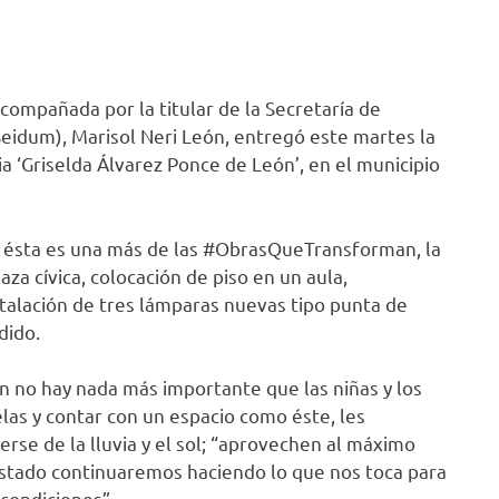
acompañada por la titular de la Secretaría de
Seidum), Marisol Neri León, entregó este martes la
ia ‘Griselda Álvarez Ponce de León’, en el municipio
s, ésta es una más de las #ObrasQueTransforman, la
laza cívica, colocación de piso en un aula,
nstalación de tres lámparas nuevas tipo punta de
dido.
ón no hay nada más importante que las niñas y los
las y contar con un espacio como éste, les
erse de la lluvia y el sol; “aprovechen al máximo
Estado continuaremos haciendo lo que nos toca para
condiciones”.