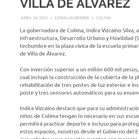
VILLA DE ÁLVAREZ
ABRIL 29, 2025
CARVAJALBERBER
COLIMA
La gobernadora de Colima, Indira Vizcaíno Silva, 
Infraestructura, Desarrollo Urbano y Movilidad (
techumbre en la plaza cívica de la escuela primar
de Villa de Álvarez.
Con inversión superior a un millón 600 mil peso
cual incluyó la construcción de la cubierta de la p
rehabilitación de tres postes de luz exterior e i
poste y tres sensores automáticos para su encen
Indira Vizcaíno destacó que para su administraci
niños de Colima tengan lo necesario en sus escue
permitirá practicar deporte e incluso para proteg
estos espacios, nosotros desde el Gobierno del 
que ustedes y sus escuelas cuenten con mejores 