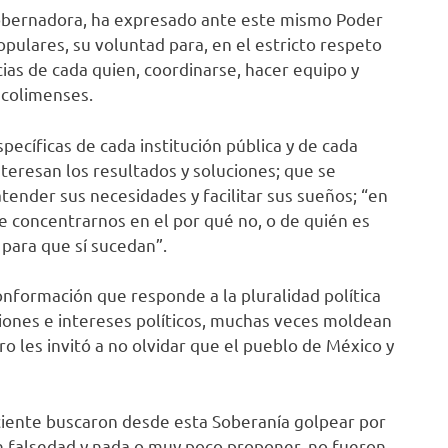
obernadora, ha expresado ante este mismo Poder
opulares, su voluntad para, en el estricto respeto
ias de cada quien, coordinarse, hacer equipo y
 colimenses.
pecíficas de cada institución pública y de cada
nteresan los resultados y soluciones; que se
tender sus necesidades y facilitar sus sueños; “en
de concentrarnos en el por qué no, o de quién es
 para que sí sucedan”.
formación que responde a la pluralidad política
isiones e intereses políticos, muchas veces moldean
o les invitó a no olvidar que el pueblo de México y
eciente buscaron desde esta Soberanía golpear por
con falsedad y nada o muy poco proponer, no fueron