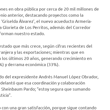
ones en obra pública por cerca de 20 mil millones de
xenio anterior, destacando proyectos como la
 ‘Griselda Álvarez’, el nuevo acueducto Armería-
 la Glorieta de Los Perritos, además del Corredor
sforman nuestro estado.
stado que más crece, según cifras recientes del
ranjera y las exportaciones; mientras que en
n los últimos 20 años, generando crecimiento en
41%) y derrama económica (33%).
ldo del expresidente Andrés Manuel López Obrador,
 adelantó que esa coordinación y colaboración
dia Sheinbaum Pardo; “estoy segura que sumando
icia”.
go con una gran satisfacción, porque sigue contando