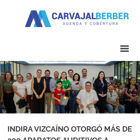
Saltar
al
contenido
Agenda
Carvajal
y
Cobertura
Berber
INDIRA VIZCAÍNO OTORGÓ MÁS DE