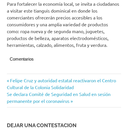
Para fortalecer la economía local, se invita a ciudadanos
a visitar este tianguis dominical en donde los
comerciantes ofrecerán precios accesibles a los
consumidores y una amplia variedad de productos
como: ropa nueva y de segunda mano, juguetes,
productos de belleza, aparatos electrodomésticos,
herramientas, calzado, alimentos, fruta y verdura.
Comentarios
Manzanillo
Navegación
Entrada
Felipe Cruz y autoridad estatal reactivaron el Centro
anterior:
Cultural de la Colonia Solidaridad
de
Siguiente
Se declara Comité de Seguridad en Salud en sesión
entradas
entrada:
permanente por el coronavirus
DEJAR UNA CONTESTACION